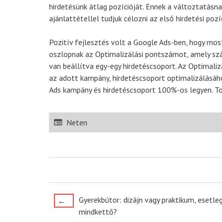
hirdetésünk átlag pozícióját. Ennek a változtatás
ajánlattétellel tudjuk célozni az első hirdetési pozí
Pozitív fejlesztés volt a Google Ads-ben, hogy mo
oszlopnak az Optimalizálási pontszámot, amely szá
van beállítva egy-egy hirdetéscsoport. Az Optimali
az adott kampány, hirdetéscsoport optimalizálásáh
Ads kampány és hirdetéscsoport 100%-os legyen. T
Neten
Post
Gyerekbútor: dizájn vagy praktikum, esetle
←
mindkettő?