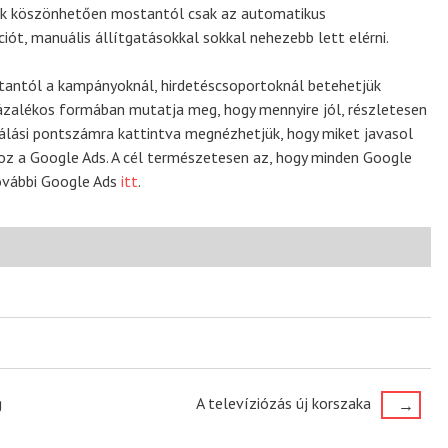
nak köszönhetően mostantól csak az automatikus
ciót, manuális állítgatásokkal sokkal nehezebb lett elérni.
stantól a kampányoknál, hirdetéscsoportoknál betehetjük
zalékos formában mutatja meg, hogy mennyire jól, részletesen
zálási pontszámra kattintva megnézhetjük, hogy miket javasol
oz a Google Ads. A cél természetesen az, hogy minden Google
ovábbi Google Ads
itt
.
g
A televíziózás új korszaka
→