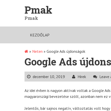
Skip
Pmak
to
content
Pmak
KEZDŐLAP
»
Neten
»
Google Ads újdonságok
Google Ads újdon
december 10, 2019
Hirek
Leave
Az idei évben is nagyon aktívak voltak a Google Ad
magyarországi bevezetése szólt, azonban nem ez vo
Jelentős, bár sajnos negatív, változtatás volt ho