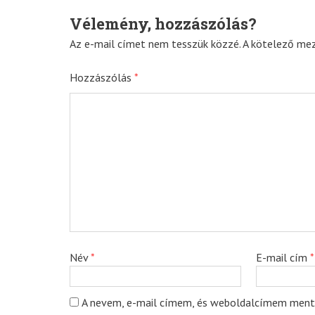
navigation
Vélemény, hozzászólás?
Az e-mail címet nem tesszük közzé.
A kötelező me
Hozzászólás
*
Név
*
E-mail cím
*
A nevem, e-mail címem, és weboldalcímem ment