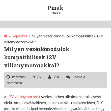
Skip
Pmak
to
Pmak
content
»
Gépészet
»
Milyen vezérlőmodulok kompatibilisek 12V
villanymotorokkal?
Milyen vezérlőmodulok
kompatibilisek 12V
villanymotorokkal?
március 11, 2026
Viki
Leave a
comment
A
12V villanymotorok
széles körben alkalmazottak kisebb
elektromos eszközökben, automatizált rendszerekben, DIY-
projektekben és ipari berendezésekben egyaránt. Ahhoz, hogy