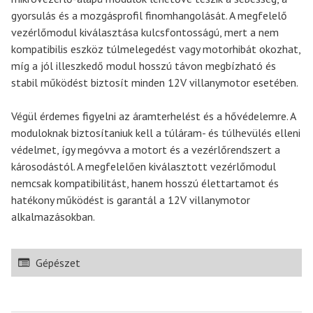
gyorsulás és a mozgásprofil finomhangolását. A megfelelő
vezérlőmodul kiválasztása kulcsfontosságú, mert a nem
kompatibilis eszköz túlmelegedést vagy motorhibát okozhat,
míg a jól illeszkedő modul hosszú távon megbízható és
stabil működést biztosít minden 12V villanymotor esetében.
Végül érdemes figyelni az áramterhelést és a hővédelemre. A
moduloknak biztosítaniuk kell a túláram- és túlhevülés elleni
védelmet, így megóvva a motort és a vezérlőrendszert a
károsodástól. A megfelelően kiválasztott vezérlőmodul
nemcsak kompatibilitást, hanem hosszú élettartamot és
hatékony működést is garantál a 12V villanymotor
alkalmazásokban.
Gépészet