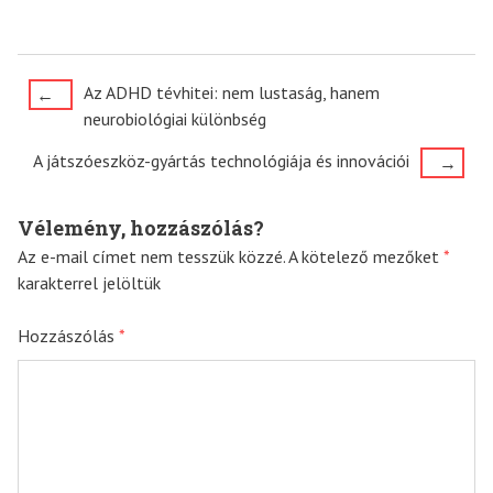
Post
Az ADHD tévhitei: nem lustaság, hanem
←
neurobiológiai különbség
navigation
A játszóeszköz-gyártás technológiája és innovációi
→
Vélemény, hozzászólás?
Az e-mail címet nem tesszük közzé.
A kötelező mezőket
*
karakterrel jelöltük
Hozzászólás
*