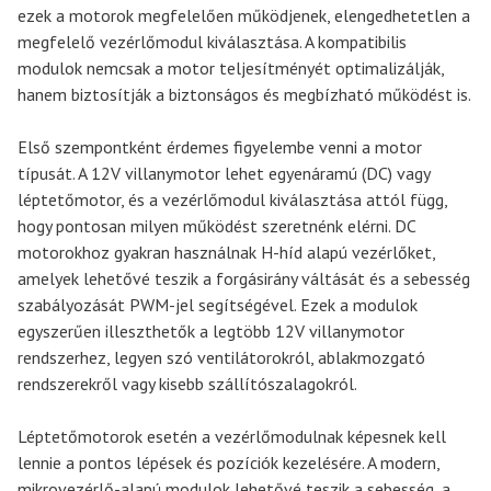
ezek a motorok megfelelően működjenek, elengedhetetlen a
megfelelő vezérlőmodul kiválasztása. A kompatibilis
modulok nemcsak a motor teljesítményét optimalizálják,
hanem biztosítják a biztonságos és megbízható működést is.
Első szempontként érdemes figyelembe venni a motor
típusát. A 12V villanymotor lehet egyenáramú (DC) vagy
léptetőmotor, és a vezérlőmodul kiválasztása attól függ,
hogy pontosan milyen működést szeretnénk elérni. DC
motorokhoz gyakran használnak H-híd alapú vezérlőket,
amelyek lehetővé teszik a forgásirány váltását és a sebesség
szabályozását PWM-jel segítségével. Ezek a modulok
egyszerűen illeszthetők a legtöbb 12V villanymotor
rendszerhez, legyen szó ventilátorokról, ablakmozgató
rendszerekről vagy kisebb szállítószalagokról.
Léptetőmotorok esetén a vezérlőmodulnak képesnek kell
lennie a pontos lépések és pozíciók kezelésére. A modern,
mikrovezérlő-alapú modulok lehetővé teszik a sebesség, a