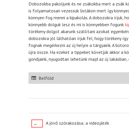
Dobozokba pakoljunk és ne zsákokba mert a zsák kö
is folyamatosan vezessük listákon mert így könnyedé
könnyen fog menni a kipakolás. A dobozokra írjuk, h
könnyebb dolguk lesz és mi is könnyebben fogunk
ki
törékeny dolgot akarunk szállítani azokat egyenké
dobozokra jól láthatóan írjuk fel, hogy törékeny így
fognak megérkezni az új helyre a tárgyaink. A bútoro
újra össze. Ha ezeket a tippeket követjük akkor a 
gondjaink, nyugodtan lehetünk majd az új lakásban,
Belföld
Post
A jövő szórakozása; a videojáték
←