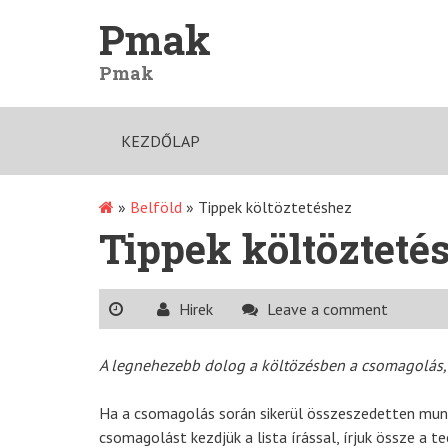
Skip
Pmak
to
content
Pmak
KEZDŐLAP
»
Belföld
»
Tippek költöztetéshez
Tippek költözteté
Hirek
Leave a comment
A legnehezebb dolog a költözésben a csomagolás, 
Ha a csomagolás során sikerül összeszedetten munkál
csomagolást kezdjük a lista írással, írjuk össze a t