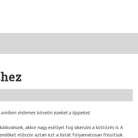
shez
amiben érdemes követni ezeket a tippeket.
kodnunk, akkor nagy eséllyel fog sikerülni a költözés is. A
eendőket először aztán ezt a listát folyamatosan frissítsük.