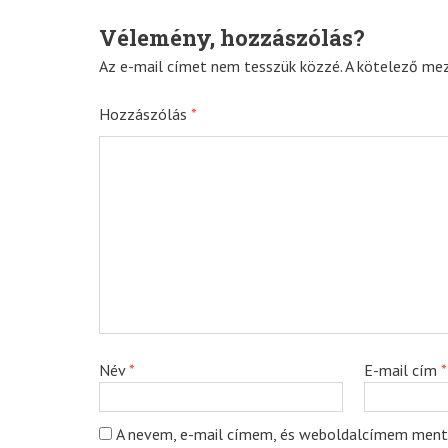
Vélemény, hozzászólás?
navigation
Az e-mail címet nem tesszük közzé.
A kötelező me
Hozzászólás
*
Név
*
E-mail cím
*
A nevem, e-mail címem, és weboldalcímem ment