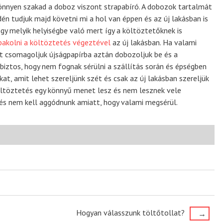
nnyen szakad a doboz viszont strapabíró. A dobozok tartalmát
n tudjuk majd követni mi a hol van éppen és az új lakásban is
ogy melyik helyiségbe való mert így a költöztetőknek is
pakolni a költöztetés végeztével
az új lakásban. Ha valami
nt csomagoljuk újságpapírba aztán dobozoljuk be és a
 biztos, hogy nem fognak sérülni a szállítás során és épségben
kat, amit lehet szereljünk szét és csak az új lakásban szereljük
költöztetés egy könnyű menet lesz és nem lesznek vele
 és nem kell aggódnunk amiatt, hogy valami megsérül.
Hogyan válasszunk töltőtollat?
→