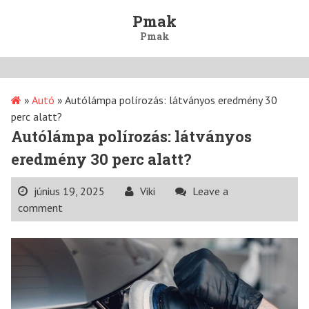
Skip
Pmak
to
Pmak
content
»
Autó
»
Autólámpa polírozás: látványos eredmény 30
perc alatt?
Autólámpa polírozás: látványos
eredmény 30 perc alatt?
június 19, 2025
Viki
Leave a
comment