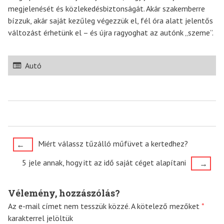
megjelenését és közlekedésbiztonságát. Akár szakemberre
bízzuk, akár saját kezűleg végezzük el, fél óra alatt jelentős
változást érhetünk el – és újra ragyoghat az autónk „szeme”.
Autó
Post
Miért válassz tűzálló műfüvet a kertedhez?
←
navigation
5 jele annak, hogy itt az idő saját céget alapítani
→
Vélemény, hozzászólás?
Az e-mail címet nem tesszük közzé.
A kötelező mezőket
*
karakterrel jelöltük