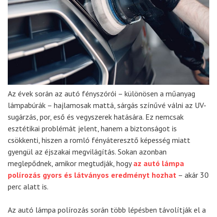
Az évek során az autó fényszórói – különösen a műanyag
lámpabúrák – hajlamosak mattá, sárgás színűvé válni az UV-
sugárzás, por, eső és vegyszerek hatására. Ez nemcsak
esztétikai problémát jelent, hanem a biztonságot is
csökkenti, hiszen a romló fényáteresztő képesség miatt
gyengül az éjszakai megvilágítás. Sokan azonban
meglepődnek, amikor megtudják, hogy
az autó lámpa
polírozás gyors és látványos eredményt hozhat
– akár 30
perc alatt is.
Az autó lámpa polírozás során több lépésben távolítják el a