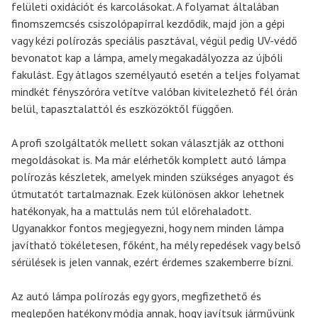
felületi oxidációt és karcolásokat. A folyamat általában
finomszemcsés csiszolópapírral kezdődik, majd jön a gépi
vagy kézi polírozás speciális pasztával, végül pedig UV-védő
bevonatot kap a lámpa, amely megakadályozza az újbóli
fakulást. Egy átlagos személyautó esetén a teljes folyamat
mindkét fényszóróra vetítve valóban kivitelezhető fél órán
belül, tapasztalattól és eszközöktől függően.
A profi szolgáltatók mellett sokan választják az otthoni
megoldásokat is. Ma már elérhetők komplett autó lámpa
polírozás készletek, amelyek minden szükséges anyagot és
útmutatót tartalmaznak. Ezek különösen akkor lehetnek
hatékonyak, ha a mattulás nem túl előrehaladott.
Ugyanakkor fontos megjegyezni, hogy nem minden lámpa
javítható tökéletesen, főként, ha mély repedések vagy belső
sérülések is jelen vannak, ezért érdemes szakemberre bízni.
Az autó lámpa polírozás egy gyors, megfizethető és
meglepően hatékony módja annak, hogy javítsuk járművünk